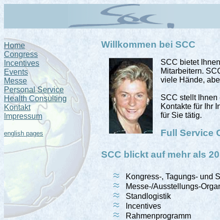
Willkommen bei SCC
Home
Congress
SCC bietet Ihnen
Incentives
Mitarbeitern. SC
Events
viele Hände, abe
Messe
Personal Service
SCC stellt Ihne
Health Consulting
Kontakte für Ihr 
Kontakt
für Sie tätig.
Impressum
Full Service
english pages
SCC blickt auf mehr als 20
Kongress-, Tagungs- und 
Messe-/Ausstellungs-Organ
Standlogistik
Incentives
Rahmenprogramm